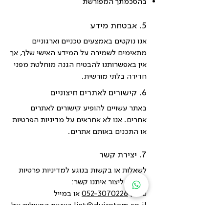
בהסכמתך המפורשת
5. אבטחת מידע
אנו נוקטים באמצעים טכניים וארגוניים
מתאימים לשמירה על המידע האישי שלך, אך
אין באפשרותנו להבטיח הגנה מוחלטת מפני
חדירה בלתי מורשית.
6. קישורים לאתרים חיצוניים
באתר עשויים להופיע קישורים לאתרים
אחרים. אנו לא אחראים על מדיניות הפרטיות
או התכנים באותם אתרים.
7. יצירת קשר
לשאלות או בקשות בנוגע למדיניות פרטיות
זו, ניתן ליצור איתנו קשר:
טלפון
052-3070226
או במייל
liat@dvirotem.co.il
בשעות הפעילות של
האתר.