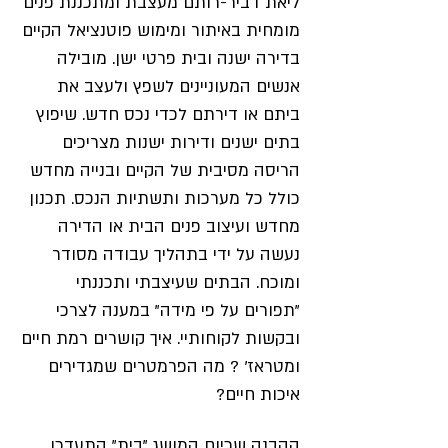
ליאת דביר-רותם מעצבת ומתכננת פנים
מומחית באיתור ומימוש פוטנציאל הקיים
בדירה ישנה ובית פרטי ישן. מובילה
אנשים המעוניינים לשפץ ולעצב את
ביתם או דירתם לכדי נכס חדש. שיפוץ
בתים ישנים ודירות ישנות מצריכים
הריסה מסיבית של הקיים ובנייה מחדש
כולל כל מערכות ותשתיות הנכס. תכנון
מחדש ועיצוב פנים הבית או הדירה
נעשה על ידי בתהליך עבודה מסודר
ומוכח. הבתים שעיצבתי ותכננתי
"תפורים על פי מידה" במענה לצרכי
ובקשות לקוחותיי. איך קושרים רמת חיים
ומטראז' ? מה הפרמטרים שמגדירים
איכות חיים?
ההבנה שכיום המושג "בית" התעדכן