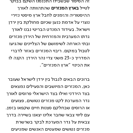
זה הסיפור שבשבילו התכנסנו השקם בבוקר 
לטייל 
בארץ המנזרים
 שהתהוותה לאורך 
ההיסטוריה והזמנים לחבל ארץ מיסטי נזירי 
נוצרי על אדמת כנען שכיום מחולקת בין ירדן 
וישראל. בעידוד המנדט הבריטי נבנו לאורך 
גדתו המערבית והמזרחית של הירדן מנזרים 
ובתי הארחה לשימושם של הצליינים שהגיעו 
לטבול במקום. ריבוי המנזרים באזור לדברי 
המדריך כ-23 משני צדי נהר הירדן  הקנה לו 
את הכינוי "ארץ המנזרים".
ברוכים הבאים לגבול בין ירדן לישראל שעובר 
כאן, המנזרים המיושבים והפעילים נמצאים 
בצד הירדני ואילו בצד הישראלי פרוסים לאורך 
גדר המערכת לקט מנזרים נטושים, פצועים 
או הרוסים שבחלקם סצנות חיים שקפאו בזמן.
עם ליווי צבאי שחבר אלינו יצאנו בשיירה בדרך 
צבאית על גדר המערכת לבקר בשרשרת 
מנזרים נטושים שמעטים האנשים שמגיעים 