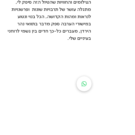
הצילומים והחוויות שהטיול הזה סיפק לי, 
מתגלה עושר של תרבויות שונות  ופרשנויות 
לנראות ומהות הקדושה, הכל בנוי ונטוע 
במישורי הערבה ספק מדבר בתוואי נהר 
הירדן, מעברים כל-כך חדים בין גשמי לרוחני 
בעיניים שלי.
ביקור בגשר עבדאללה ההרוס עשוי בטון וקורות 
פלדה שנבנה מעל נהר הירדן והיה הכביש שקישר בין 
ירושלים לרבת עמון.